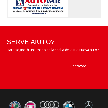
SERVE AIUTO?
Hai bisogno di una mano nella scelta della tua nuova auto?
Contattaci