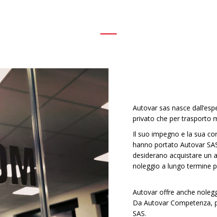
Chi Siamo
Esperienza e corte
Autovar sas nasce dall’espe
privato che per trasporto me
Il suo impegno e la sua cor
hanno portato Autovar SAS 
desiderano acquistare un a
noleggio a lungo termine pi
Autovar offre anche nolegg
Da Autovar Competenza, pro
SAS.