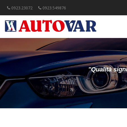
0923.23072
0923.549876
"Qualità sign