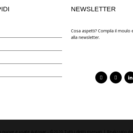
IDI
NEWSLETTER
Cosa aspetti? Compila il moulo e 
alla newsletter.
0
Iscriviti
nuove e usate Autovar - ©2020 Tutti i diritti riservati | Realizzato d