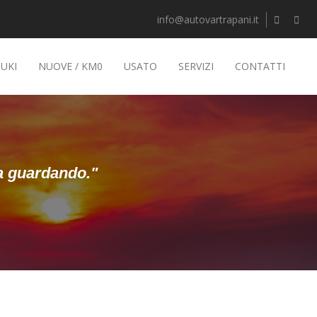
info@autovartrapani.it
UKI
NUOVE / KM0
USATO
SERVIZI
CONTATTI
ta guardando."