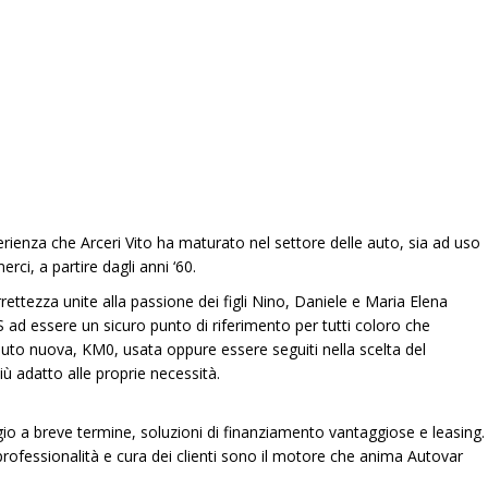
sia al tuo servizio
rienza che Arceri Vito ha maturato nel settore delle auto, sia ad uso
rci, a partire dagli anni ‘60.
rettezza unite alla passione dei figli Nino, Daniele e Maria Elena
ad essere un sicuro punto di riferimento per tutti coloro che
uto nuova, KM0, usata oppure essere seguiti nella scelta del
ù adatto alle proprie necessità.
io a breve termine, soluzioni di finanziamento vantaggiose e leasing.
fessionalità e cura dei clienti sono il motore che anima Autovar