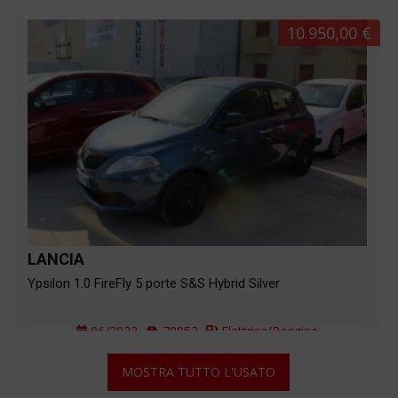
05/2016
171200
Diesel
10.950,00 €
LANCIA
Ypsilon 1.0 FireFly 5 porte S&S Hybrid Silver
06/2023
79952
Elettrica/Benzina
MOSTRA TUTTO L'USATO