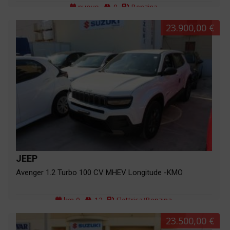
nuovo
0
Benzina
23.900,00 €
JEEP
Avenger 1.2 Turbo 100 CV MHEV Longitude -KMO
km 0
12
Elettrica/Benzina
23.500,00 €