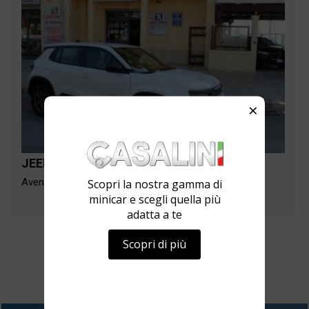
×
JEEP
Avenger 1.2 Turbo 110 CV MHEV Longitude -km0
Scopri la nostra gamma di
minicar e scegli quella più
adatta a te
km 0
13
Elettrica/Benzina
Scopri di più
MOSTRA TUTTE LE AUTO NUOVE